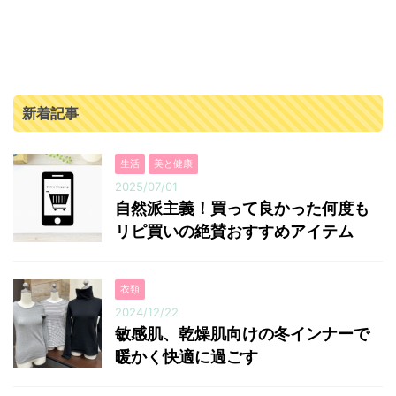
菜不足や栄養不足が気になる方にとってもおすすめで
す。 ...
新着記事
生活
美と健康
2025/07/01
自然派主義！買って良かった何度も
リピ買いの絶賛おすすめアイテム
衣類
2024/12/22
敏感肌、乾燥肌向けの冬インナーで
暖かく快適に過ごす