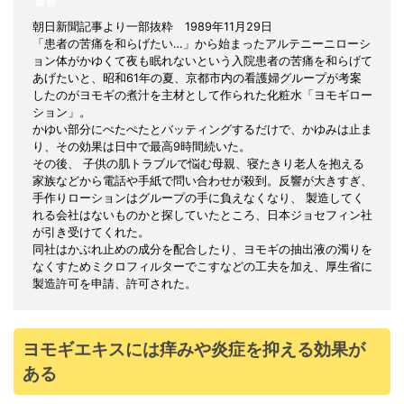
朝日新聞記事より一部抜粋 1989年11月29日
「患者の苦痛を和らげたい…」から始まったアルテニーニローシ
ョン体がかゆくて夜も眠れないという入院患者の苦痛を和らげて
あげたいと、昭和61年の夏、京都市内の看護婦グループが考案
したのがヨモギの煮汁を主材として作られた化粧水「ヨモギロー
ション」。
かゆい部分にぺたぺたとバッティングするだけで、かゆみは止ま
り、その効果は日中で最高9時間続いた。
その後、 子供の肌トラブルで悩む母親、寝たきり老人を抱える
家族などから電話や手紙で問い合わせが殺到。反響が大きすぎ、
手作りローションはグループの手に負えなくなり、 製造してく
れる会社はないものかと探していたところ、日本ジョセフィン社
が引き受けてくれた。
同社はかぶれ止めの成分を配合したり、ヨモギの抽出液の濁りを
なくすためミクロフィルターでこすなどの工夫を加え、厚生省に
製造許可を申請、許可された。
ヨモギエキスには痒みや炎症を抑える効果が
ある