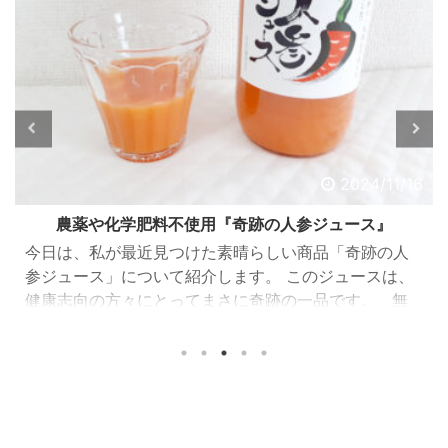
2024/11/16
農薬や化学肥料不使用『奇跡の人参ジュース』
今日は、私が最近見つけた素晴らしい商品「奇跡の人
参ジュース」について紹介します。 このジュースは、
健康志向の方々にとってまさに奇跡の一品です。 無
農薬、化学肥料なしで作られた人参の濃厚ジュース
「奇跡の人参ジュース」は、出入口崇仁農園で育てら
れた人参を100%使用したジュースです。 この人参は、
農薬や化学肥料を一切使わず、大切に丁寧に育てられ
ています。 そのため、安心して毎日飲むことができま
す。 さらに栄養満点！ということで、毎日の食事で野