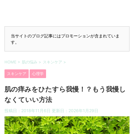
当サイトのブログ記事にはプロモーションが含まれていま
す。
HOME
>
肌の悩み
>
スキンケア
>
スキンケア
心理学
肌の痒みをひたすら我慢！？もう我慢し
なくていい方法
投稿日：2018年11月6日 更新日：
2026年1月29日