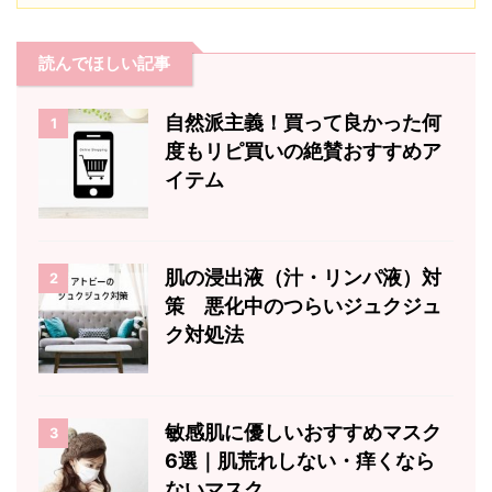
読んでほしい記事
自然派主義！買って良かった何
1
度もリピ買いの絶賛おすすめア
イテム
肌の浸出液（汁・リンパ液）対
2
策 悪化中のつらいジュクジュ
ク対処法
敏感肌に優しいおすすめマスク
3
6選｜肌荒れしない・痒くなら
ないマスク