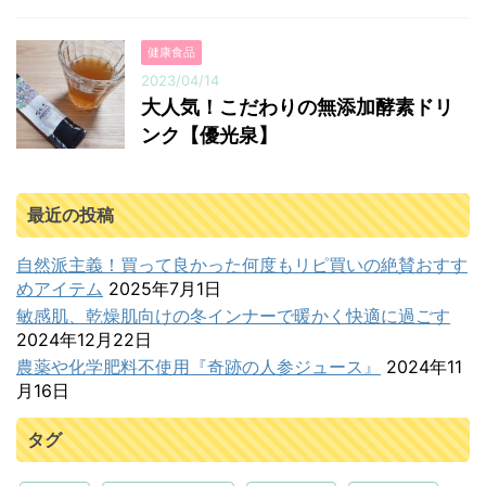
健康食品
2023/04/14
大人気！こだわりの無添加酵素ドリ
ンク【優光泉】
最近の投稿
自然派主義！買って良かった何度もリピ買いの絶賛おすす
めアイテム
2025年7月1日
敏感肌、乾燥肌向けの冬インナーで暖かく快適に過ごす
2024年12月22日
農薬や化学肥料不使用『奇跡の人参ジュース』
2024年11
月16日
タグ