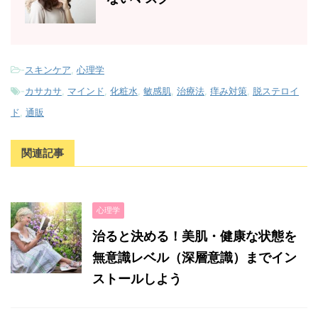
-
スキンケア
,
心理学
-
カサカサ
,
マインド
,
化粧水
,
敏感肌
,
治療法
,
痒み対策
,
脱ステロイ
ド
,
通販
関連記事
心理学
治ると決める！美肌・健康な状態を
無意識レベル（深層意識）までイン
ストールしよう