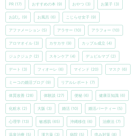
PR
(17)
おすすめの本
(9)
おやつ
(3)
お菓子
(3)
お試し
(9)
お風呂
(6)
こじらせ女子
(9)
アファメーション
(5)
アラサー
(10)
アラフォー
(10)
アロマオイル
(3)
カサカサ
(9)
カップル成立
(4)
ジュクジュク
(2)
スキンケア
(4)
デュピルマブ
(2)
デート
(3)
フィオーレ
(6)
マインド
(20)
マスク
(6)
ミーコの婚活ブログ
(9)
リアルレポート
(7)
体質改善
(28)
体験談
(27)
便秘
(6)
健康豆知識
(6)
化粧水
(2)
大阪
(3)
婚活
(10)
婚活パーティー
(5)
心理学
(13)
敏感肌
(65)
沖縄移住
(6)
治療法
(7)
温泉治療
(5)
漢方薬
(3)
病院
(5)
痒み対策
(8)