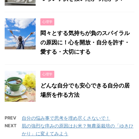
心理学
悶々とする気持ちが負のスパイラル
の原因に！心を開放・自分を許す・
愛する・大切にする
心理学
どんな自分でも安心できる自分の居
場所を作る方法
PREV
自分の悩み事で思考を埋め尽くさないで！
NEXT
肌の強烈な痒みの原因はお米？無農薬栽培の「ゆきひ
かり」に変えてみよう