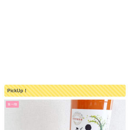
PickUp！
食べ物