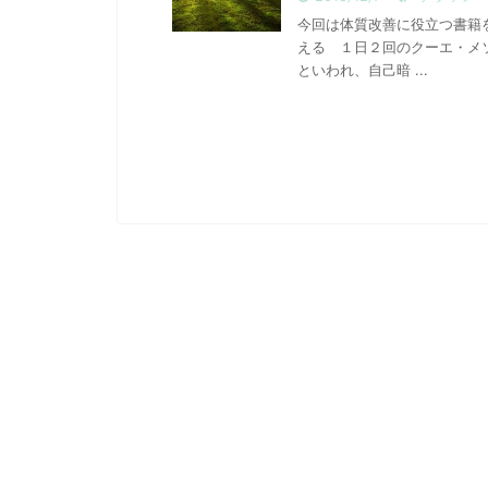
今回は体質改善に役立つ書籍
える １日２回のクーエ・メ
といわれ、自己暗 ...
健康食品
生活
美と健康
2023/4/14
大人気！こだわりの無添加酵素ドリン
自然派主義！買っ
ク【優光泉】
ピ買いの絶賛
アレルギー、肌荒れなどに悩んでいる人は、腸
今まで本当に長い間、
内環境を整えることが大事になってきます。 体
てきました。 自分な
のために健康食品をとる場合、私は必ず自然な
お金もつぎ込み、色々