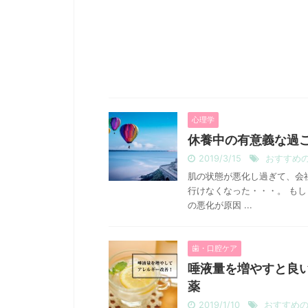
心理学
休養中の有意義な過
2019/3/15
おすすめ
肌の状態が悪化し過ぎて、会
行けなくなった・・・。 も
の悪化が原因 ...
歯・口腔ケア
唾液量を増やすと良
薬
2019/1/10
おすすめ