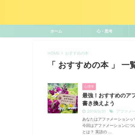
ホーム
心・思考
HOME
>
おすすめの本
「 おすすめの本 」 一
心理学
最強！おすすめのア
書き換えよう
2019/5/31
アファメ
あなたはアファメーションっ
今回はアファメーションにつ
とは？ 英語の ...