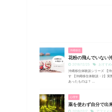
沖縄移住
花粉の飛んでいない
2018/12/25
おすすめ
沖縄移住体験談シリーズ 【
す 【沖縄移住体験談・2】
あったものは？ ...
心理学
薬を使わず自分で出
2018/12/7
アファメ