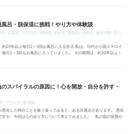
脱風呂・脱保湿に挑戦！やり方や体験談
の本
,
お風呂
,
カサカサ
,
体験談
,
化粧水
,
敏感肌
,
治療法
,
温泉治療
,
脱ス
約20年以上毎日2～3回お風呂に入る生活 私は、10代から脱ステロイ
毎日2～3回もお風呂に入っていました。 その期間は、約20年以上！
負のスパイラルの原因に！心を開放・自分を許す・
本
,
マインド
,
敏感肌
が悪化した時のことを振り返ってみると、ある共通点があります。 悪化
ですが、今回は心の在り方について考えてみました。 私の肌の状態が