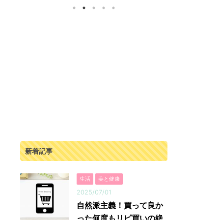
。
跡の一品です。 無農薬、化学肥料なしで作ら
すが断食道場
ッ
れた人参の濃厚ジュース 「奇跡の人参ジュー
ります。 そ
収
ス」は、出入口崇仁農園で育てられた人参を
く、指導して
。
100%使用したジュースです。 この人参は、農
がいる状況で
に
薬や化学肥料を一切使わず、大切に丁寧に育て
で実践！という
ク
られています。 そのため、安心して毎日飲むこ
モファス）は
い
とができます。 さらに栄養満点！ということ
ィングス』さ
タ
で、毎日の食事で野菜不足や栄養不足が気にな
ト。 有名な
る方にとってもおすすめです。 ...
ようと思えました
新着記事
生活
美と健康
2025/07/01
自然派主義！買って良か
った何度もリピ買いの絶