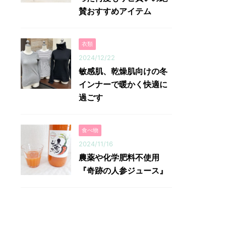
賛おすすめアイテム
衣類
2024/12/22
敏感肌、乾燥肌向けの冬
インナーで暖かく快適に
過ごす
食べ物
2024/11/16
農薬や化学肥料不使用
『奇跡の人参ジュース』