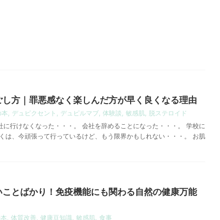
ごし方｜罪悪感なく楽しんだ方が早く良くなる理由
の本
,
デュピクセント
,
デュピルマブ
,
体験談
,
敏感肌
,
脱ステロイド
社に行けなくなった・・・。 会社を辞めることになった・・・。 学校に
しくは、今頑張って行っているけど、もう限界かもしれない・・・。 お肌
いことばかり！免疫機能にも関わる自然の健康万能
の本
,
体質改善
,
健康豆知識
,
敏感肌
,
食事