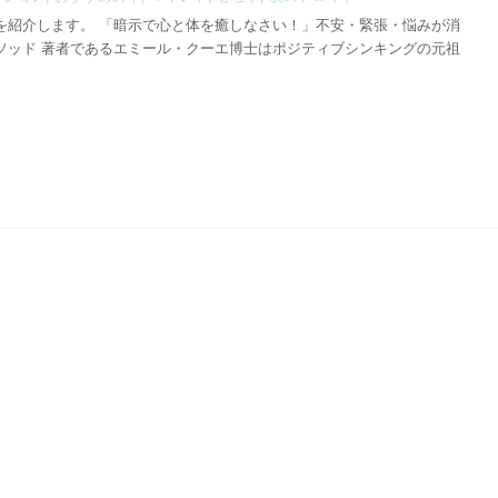
を紹介します。 「暗示で心と体を癒しなさい！」不安・緊張・悩みが消
ソッド 著者であるエミール・クーエ博士はポジティブシンキングの元祖
衣類
2025/7/1
2024/12
て良かった何度もリ
敏感肌、乾燥肌向けの冬インナーで
おすすめアイテム
かく快適に過ごす
お肌のことには悩まされ
冬の寒さが厳しくなる季節、快適に過ごすた
りに沢山調べて、かなりの
の暖かいインナーウェアが欠かせませんね。 
なものを買っては試して
回は、綿素材で肌に優しくて暖かい「ベルメ