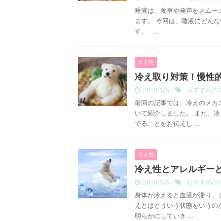
唾液は、食事や発声をスムー
ます。 今回は、唾液にどん
す。 ...
冷え性
冷え取り対策！慢性
2019/1/5
おすすめの
前回の記事では、冷えのメカ
いて紹介しました。 また、
でることをお伝えし ...
冷え性
冷え性とアレルギー
2019/1/5
おすすめの
身体が冷えると血流が滞り、
えとはどういう状態をいうの
明らかにしていき ...