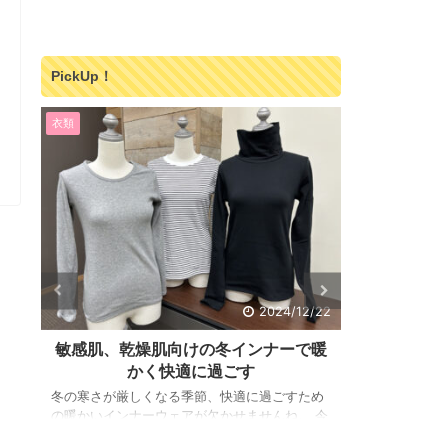
PickUp！
食べ物
食べ物
/22
2024/11/16
暖
農薬や化学肥料不使用『奇跡の人参ジ
美味しい
ュース』
め
今日は、私が最近見つけた素晴らしい商品「奇
体質改善、敏
今
跡の人参ジュース」について紹介します。 この
Fas（リモ
ゾ
ジュースは、健康志向の方々にとってまさに奇
自宅で試して