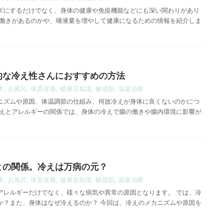
ズにするだけでなく、身体の健康や免疫機能などにも深い関わりがあり
な働きがあるのかや、唾液量を増やして健康になるための情報を紹介しま
的な冷え性さんにおすすめの方法
本
,
お風呂
,
体質改善
,
健康豆知識
,
敏感肌
,
温泉治療
ニズムや原因、体温調節の仕組み、何故冷えが身体に良くないのかにつ
冷えとアレルギーの関係では、身体の冷えで腸の働きや腸内環境に影響が
との関係。冷えは万病の元？
本
,
お風呂
,
体質改善
,
健康豆知識
,
敏感肌
,
温泉治療
アレルギーだけでなく、様々な病気や異常の原因となります。 では、冷
か？また、身体はなぜ冷えるのか？ 今回は、冷えのメカニズムや原因を