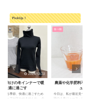
PickUp！
食べ物
食べ物
/22
2024/11/16
暖
農薬や化学肥料不使用『奇跡の人参ジ
美味しい
ュース』
め
今日は、私が最近見つけた素晴らしい商品「奇
体質改善、敏
今
跡の人参ジュース」について紹介します。 この
Fas（リモ
ゾ
ジュースは、健康志向の方々にとってまさに奇
自宅で試して