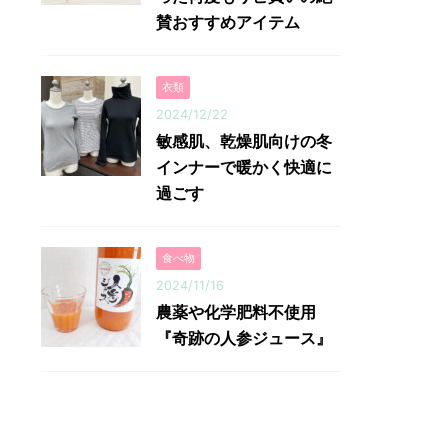
賛おすすめアイテム
衣類
2024/12/22
敏感肌、乾燥肌向けの冬
インナーで暖かく快適に
過ごす
食べ物
2024/11/16
農薬や化学肥料不使用
『奇跡の人参ジュース』