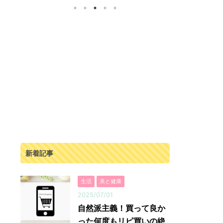
。
跡の一品です。 無農薬、化学肥料なしで作ら
すが断食道場
ッ
れた人参の濃厚ジュース 「奇跡の人参ジュー
ります。 そ
収
ス」は、出入口崇仁農園で育てられた人参を
く、指導して
。
100%使用したジュースです。 この人参は、農
がいる状況で
に
薬や化学肥料を一切使わず、大切に丁寧に育て
で実践！という
ク
られています。 そのため、安心して毎日飲むこ
モファス）は
い
とができます。 さらに栄養満点！ということ
ィングス』さ
タ
で、毎日の食事で野菜不足や栄養不足が気にな
ト。 有名な
る方にとってもおすすめです。 ...
ようと思えました
新着記事
生活
美と健康
2025/07/01
自然派主義！買って良か
った何度もリピ買いの絶