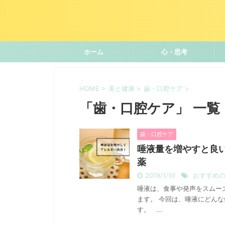
ホーム
心・思考
HOME
>
美と健康
>
歯・口腔ケア
>
「歯・口腔ケア」 一覧
歯・口腔ケア
唾液量を増やすと良
薬
2019/1/10
おすすめ
唾液は、食事や発声をスムー
ます。 今回は、唾液にどん
す。 ...