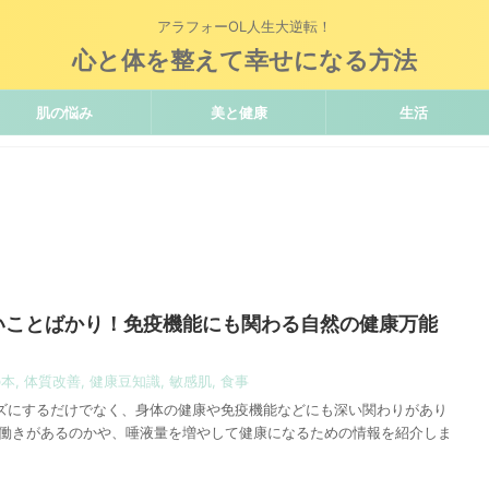
アラフォーOL人生大逆転！
心と体を整えて幸せになる方法
肌の悩み
美と健康
生活
いことばかり！免疫機能にも関わる自然の健康万能
の本
,
体質改善
,
健康豆知識
,
敏感肌
,
食事
ズにするだけでなく、身体の健康や免疫機能などにも深い関わりがあり
な働きがあるのかや、唾液量を増やして健康になるための情報を紹介しま