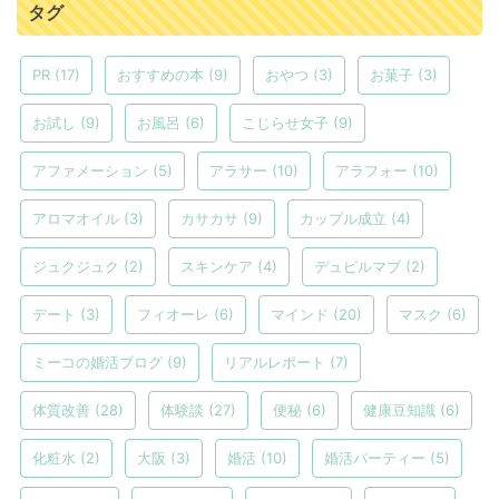
タグ
PR
(17)
おすすめの本
(9)
おやつ
(3)
お菓子
(3)
お試し
(9)
お風呂
(6)
こじらせ女子
(9)
アファメーション
(5)
アラサー
(10)
アラフォー
(10)
アロマオイル
(3)
カサカサ
(9)
カップル成立
(4)
ジュクジュク
(2)
スキンケア
(4)
デュピルマブ
(2)
デート
(3)
フィオーレ
(6)
マインド
(20)
マスク
(6)
ミーコの婚活ブログ
(9)
リアルレポート
(7)
体質改善
(28)
体験談
(27)
便秘
(6)
健康豆知識
(6)
化粧水
(2)
大阪
(3)
婚活
(10)
婚活パーティー
(5)