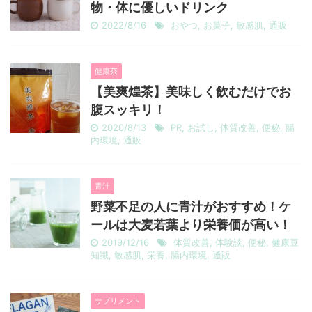
物・体に優しいドリンク
2022/8/16
おやつ
,
お菓子
,
敏感肌
,
通販
健康茶
【美爽煌茶】美味しく飲むだけでお
腹スッキリ！
2020/8/13
PR
,
お試し
,
体質改善
,
便秘
,
腸
内環境
,
通販
青汁
野菜不足の人に青汁がおすすめ！ケ
ールは大麦若葉より栄養価が高い！
2019/12/16
体質改善
,
体験談
,
便秘
,
健康豆
知識
,
敏感肌
,
栄養
,
腸内環境
,
通販
サプリメント