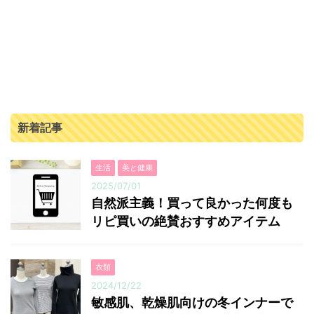
農薬や化学肥料を一切使わず、大切に丁寧に育てられ
ています。 そのため、安心して毎日飲むことができま
す。 さらに栄養満点！ということで、毎日の食事で野
菜不足や栄養不足が気になる方にとってもおすすめで
す。 ...
新着記事
生活
美と健康
2025/07/01
自然派主義！買って良かった何度も
リピ買いの絶賛おすすめアイテム
衣類
2024/12/22
敏感肌、乾燥肌向けの冬インナーで