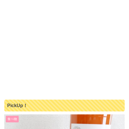
PickUp！
食べ物