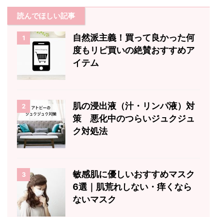
読んでほしい記事
自然派主義！買って良かった何
1
度もリピ買いの絶賛おすすめア
イテム
肌の浸出液（汁・リンパ液）対
2
策 悪化中のつらいジュクジュ
ク対処法
敏感肌に優しいおすすめマスク
3
6選｜肌荒れしない・痒くなら
ないマスク