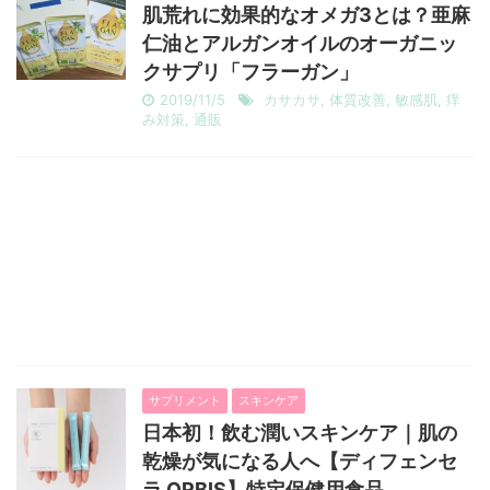
肌荒れに効果的なオメガ3とは？亜麻
仁油とアルガンオイルのオーガニッ
クサプリ「フラーガン」
2019/11/5
カサカサ
,
体質改善
,
敏感肌
,
痒
み対策
,
通販
サプリメント
スキンケア
日本初！飲む潤いスキンケア｜肌の
乾燥が気になる人へ【ディフェンセ
ラ ORBIS】特定保健用食品