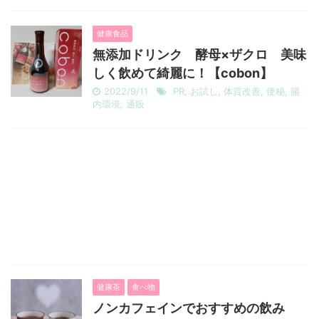
健康食品
無添加ドリンク 酵母×ザクロ 美味
しく飲めて綺麗に！【cobon】
2022/9/11
PR
,
お試し
,
体質改善
,
便秘
,
腸
内環境
,
通販
健康茶
食べ物
ノンカフェインでおすすめの飲み