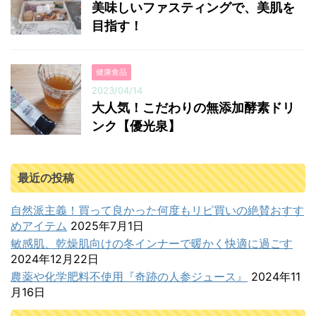
美味しいファスティングで、美肌を
目指す！
健康食品
2023/04/14
大人気！こだわりの無添加酵素ドリ
ンク【優光泉】
最近の投稿
自然派主義！買って良かった何度もリピ買いの絶賛おすす
めアイテム
2025年7月1日
敏感肌、乾燥肌向けの冬インナーで暖かく快適に過ごす
2024年12月22日
農薬や化学肥料不使用『奇跡の人参ジュース』
2024年11
月16日