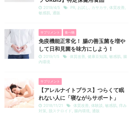
2019/4/5
PR
,
お試し
,
カサカサ
,
体質改善
,
敏感肌
,
通販
サプリメント
食べ物
免疫機能正常化！ 腸の善玉菌を増や
して日和見菌を味方にしよう！
2019/1/5
体質改善
,
健康豆知識
,
敏感肌
,
腸
内環境
サプリメント
【アレルナイトプラス】つらくて眠
れない人に「寝ながらサポート」
2018/11/21
体質改善
,
体験談
,
敏感肌
,
痒み
対策
,
脱ステロイド
,
腸内環境
,
通販