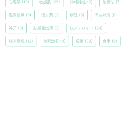
心理学
(13)
敏感肌
(65)
沖縄移住
(6)
治療法
(7)
温泉治療
(5)
漢方薬
(3)
病院
(5)
痒み対策
(8)
神戸
(6)
結婚相談所
(3)
脱ステロイド
(24)
腸内環境
(12)
色素沈着
(4)
通販
(39)
食事
(9)