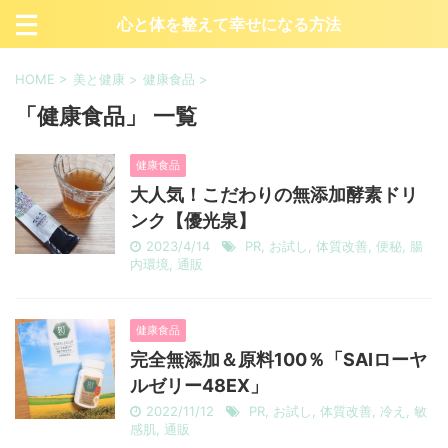
心と体を整えて幸せになる方法
HOME
>
美と健康
>
健康食品
>
「健康食品」 一覧
健康食品
大人気！こだわりの無添加酵素ドリ
ンク【優光泉】
2023/4/14
PR
,
お試し
,
体質改善
,
便秘
,
腸
内環境
,
通販
健康食品
完全無添加＆原料100％「SAIローヤ
ルゼリー48EX」
2022/11/12
PR
,
お試し
,
体質改善
,
冷え
,
敏
感肌
,
通販