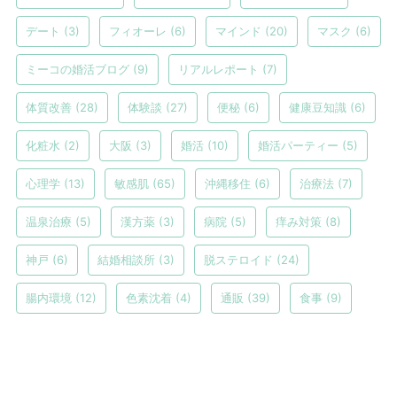
デート
(3)
フィオーレ
(6)
マインド
(20)
マスク
(6)
ミーコの婚活ブログ
(9)
リアルレポート
(7)
体質改善
(28)
体験談
(27)
便秘
(6)
健康豆知識
(6)
化粧水
(2)
大阪
(3)
婚活
(10)
婚活パーティー
(5)
心理学
(13)
敏感肌
(65)
沖縄移住
(6)
治療法
(7)
温泉治療
(5)
漢方薬
(3)
病院
(5)
痒み対策
(8)
神戸
(6)
結婚相談所
(3)
脱ステロイド
(24)
腸内環境
(12)
色素沈着
(4)
通販
(39)
食事
(9)