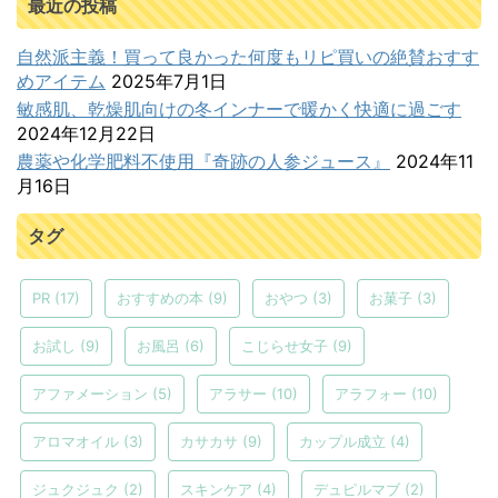
最近の投稿
自然派主義！買って良かった何度もリピ買いの絶賛おすす
めアイテム
2025年7月1日
敏感肌、乾燥肌向けの冬インナーで暖かく快適に過ごす
2024年12月22日
農薬や化学肥料不使用『奇跡の人参ジュース』
2024年11
月16日
タグ
PR
(17)
おすすめの本
(9)
おやつ
(3)
お菓子
(3)
お試し
(9)
お風呂
(6)
こじらせ女子
(9)
アファメーション
(5)
アラサー
(10)
アラフォー
(10)
アロマオイル
(3)
カサカサ
(9)
カップル成立
(4)
ジュクジュク
(2)
スキンケア
(4)
デュピルマブ
(2)