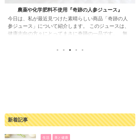
農薬や化学肥料不使用『奇跡の人参ジュース』
今日は、私が最近見つけた素晴らしい商品「奇跡の人
参ジュース」について紹介します。 このジュースは、
健康志向の方々にとってまさに奇跡の一品です。 無
農薬、化学肥料なしで作られた人参の濃厚ジュース
「奇跡の人参ジュース」は、出入口崇仁農園で育てら
れた人参を100%使用したジュースです。 この人参は、
農薬や化学肥料を一切使わず、大切に丁寧に育てられ
ています。 そのため、安心して毎日飲むことができま
す。 さらに栄養満点！ということで、毎日の食事で野
菜不足や栄養不足が気になる方にとってもおすすめで
す。 ...
新着記事
生活
美と健康