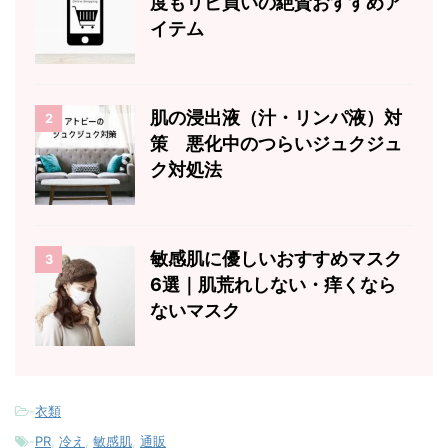
度もリピ買いの絶賛おすすめア
イテム
肌の浸出液（汁・リンパ液）対
2
策 悪化中のつらいジュクジュ
ク対処法
敏感肌に優しいおすすめマスク
3
6選｜肌荒れしない・痒くなら
ないマスク
-
衣類
-
PR
,
冷え
,
敏感肌
,
通販