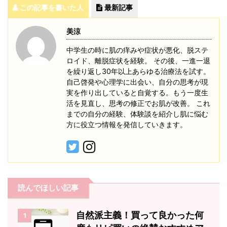
この記事を書いた人
最新記事
美涼
中学生の時に肌の痒みや症状が悪化、脱ステ
ロイド、離脱症状を経験。 その後、一進一退
を繰り返し30年以上あらゆる治療法を試す。
自己啓発や心理学に出会い、自分の思考が現
実を作り出していると自覚する。もう一度生
活を見直し、思考の修正でお肌が改善。 これ
までの自分の経験、体験談を紹介し肌に悩む
方に役立つ情報を発信していきます。
読んでほしい記事
自然派主義！買って良かった何
1