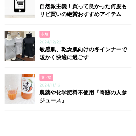
自然派主義！買って良かった何度も
リピ買いの絶賛おすすめアイテム
衣類
2024/12/22
敏感肌、乾燥肌向けの冬インナーで
暖かく快適に過ごす
食べ物
2024/11/16
農薬や化学肥料不使用『奇跡の人参
ジュース』