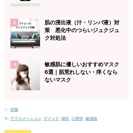
肌の浸出液（汁・リンパ液）対
2
策 悪化中のつらいジュクジュ
ク対処法
敏感肌に優しいおすすめマスク
3
6選｜肌荒れしない・痒くなら
ないマスク
-
恋愛
-
アファメーション
,
マインド
,
彼氏
,
心理学
,
敏感肌