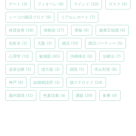
デート
(3)
フィオーレ
(6)
マインド
(20)
マスク
(6)
ミーコの婚活ブログ
(9)
リアルレポート
(7)
体質改善
(28)
体験談
(27)
便秘
(6)
健康豆知識
(6)
化粧水
(2)
大阪
(3)
婚活
(10)
婚活パーティー
(5)
心理学
(13)
敏感肌
(65)
沖縄移住
(6)
治療法
(7)
温泉治療
(5)
漢方薬
(3)
病院
(5)
痒み対策
(8)
神戸
(6)
結婚相談所
(3)
脱ステロイド
(24)
腸内環境
(12)
色素沈着
(4)
通販
(39)
食事
(9)