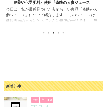
農薬や化学肥料不使用『奇跡の人参ジュース』
今日は、私が最近見つけた素晴らしい商品「奇跡の人
参ジュース」について紹介します。 このジュースは、
健康志向の方々にとってまさに奇跡の一品です。 無
農薬、化学肥料なしで作られた人参の濃厚ジュース
「奇跡の人参ジュース」は、出入口崇仁農園で育てら
れた人参を100%使用したジュースです。 この人参は、
農薬や化学肥料を一切使わず、大切に丁寧に育てられ
ています。 そのため、安心して毎日飲むことができま
す。 さらに栄養満点！ということで、毎日の食事で野
菜不足や栄養不足が気になる方にとってもおすすめで
す。 ...
新着記事
生活
美と健康
2025/07/01