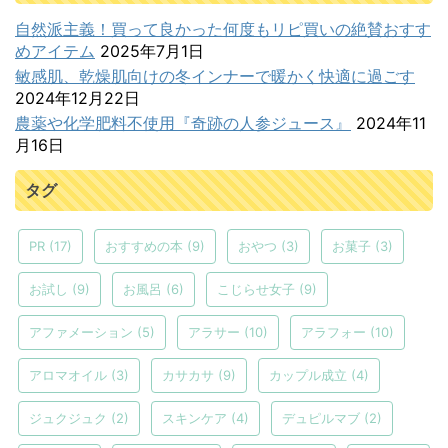
自然派主義！買って良かった何度もリピ買いの絶賛おすす
めアイテム
2025年7月1日
敏感肌、乾燥肌向けの冬インナーで暖かく快適に過ごす
2024年12月22日
農薬や化学肥料不使用『奇跡の人参ジュース』
2024年11
月16日
タグ
PR
(17)
おすすめの本
(9)
おやつ
(3)
お菓子
(3)
お試し
(9)
お風呂
(6)
こじらせ女子
(9)
アファメーション
(5)
アラサー
(10)
アラフォー
(10)
アロマオイル
(3)
カサカサ
(9)
カップル成立
(4)
ジュクジュク
(2)
スキンケア
(4)
デュピルマブ
(2)