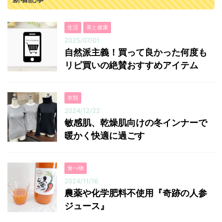
生活
美と健康
2025/07/01
自然派主義！買って良かった何度も
リピ買いの絶賛おすすめアイテム
衣類
2024/12/22
敏感肌、乾燥肌向けの冬インナーで
暖かく快適に過ごす
食べ物
2024/11/16
農薬や化学肥料不使用『奇跡の人参
ジュース』