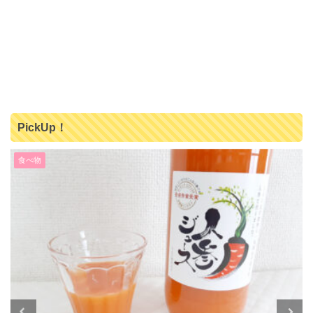
PickUp！
食べ物