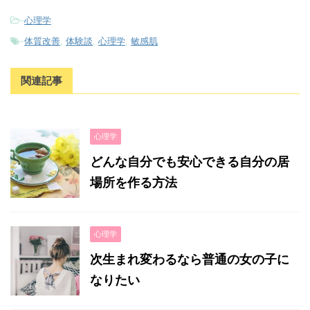
-
心理学
-
体質改善
,
体験談
,
心理学
,
敏感肌
関連記事
心理学
どんな自分でも安心できる自分の居
場所を作る方法
心理学
次生まれ変わるなら普通の女の子に
なりたい