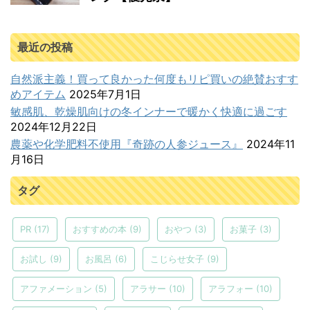
最近の投稿
自然派主義！買って良かった何度もリピ買いの絶賛おすす
めアイテム
2025年7月1日
敏感肌、乾燥肌向けの冬インナーで暖かく快適に過ごす
2024年12月22日
農薬や化学肥料不使用『奇跡の人参ジュース』
2024年11
月16日
タグ
PR
(17)
おすすめの本
(9)
おやつ
(3)
お菓子
(3)
お試し
(9)
お風呂
(6)
こじらせ女子
(9)
アファメーション
(5)
アラサー
(10)
アラフォー
(10)