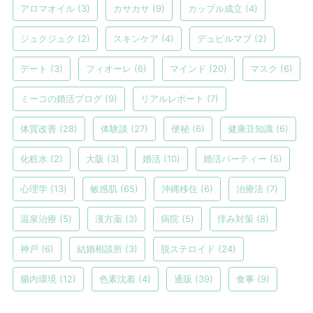
アロマオイル
(3)
カサカサ
(9)
カップル成立
(4)
ジュクジュク
(2)
スキンケア
(4)
デュピルマブ
(2)
デート
(3)
フィオーレ
(6)
マインド
(20)
マスク
(6)
ミーコの婚活ブログ
(9)
リアルレポート
(7)
体質改善
(28)
体験談
(27)
便秘
(6)
健康豆知識
(6)
化粧水
(2)
大阪
(3)
婚活
(10)
婚活パーティー
(5)
心理学
(13)
敏感肌
(65)
沖縄移住
(6)
治療法
(7)
温泉治療
(5)
漢方薬
(3)
病院
(5)
痒み対策
(8)
神戸
(6)
結婚相談所
(3)
脱ステロイド
(24)
腸内環境
(12)
色素沈着
(4)
通販
(39)
食事
(9)