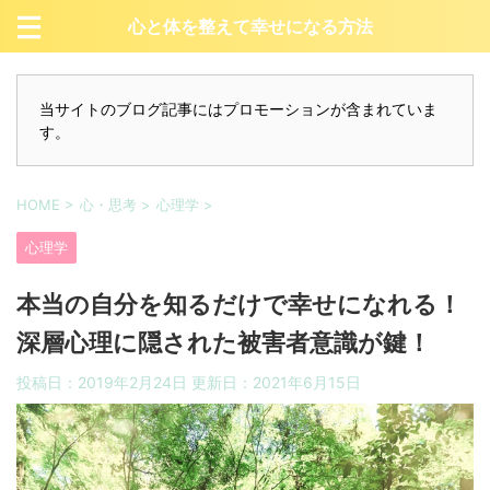
心と体を整えて幸せになる方法
当サイトのブログ記事にはプロモーションが含まれていま
す。
HOME
>
心・思考
>
心理学
>
心理学
本当の自分を知るだけで幸せになれる！
深層心理に隠された被害者意識が鍵！
投稿日：2019年2月24日 更新日：
2021年6月15日