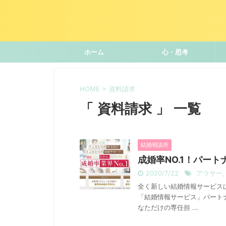
ホーム
心・思考
HOME
>
資料請求
「 資料請求 」 一覧
結婚相談所
成婚率NO.1！パー
2020/7/22
アラサー
全く新しい結婚情報サービス
「結婚情報サービス」パート
なただけの専任担 ...