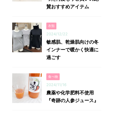
賛おすすめアイテム
衣類
2024/12/22
敏感肌、乾燥肌向けの冬
インナーで暖かく快適に
過ごす
食べ物
2024/11/16
農薬や化学肥料不使用
『奇跡の人参ジュース』