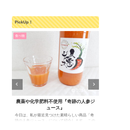
PickUp！
食べ物
食べ物
/22
2024/11/16
暖
農薬や化学肥料不使用『奇跡の人参ジ
美味しい
ュース』
め
今日は、私が最近見つけた素晴らしい商品「奇
体質改善、敏
今
跡の人参ジュース」について紹介します。 この
Fas（リモ
ゾ
ジュースは、健康志向の方々にとってまさに奇
自宅で試して