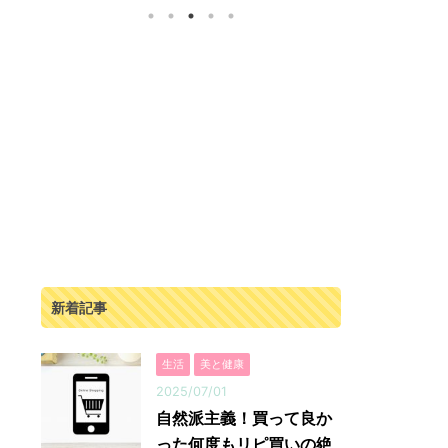
。
跡の一品です。 無農薬、化学肥料なしで作ら
すが断食道場
ッ
れた人参の濃厚ジュース 「奇跡の人参ジュー
ります。 そ
収
ス」は、出入口崇仁農園で育てられた人参を
く、指導して
。
100%使用したジュースです。 この人参は、農
がいる状況で
に
薬や化学肥料を一切使わず、大切に丁寧に育て
で実践！という
ク
られています。 そのため、安心して毎日飲むこ
モファス）は
い
とができます。 さらに栄養満点！ということ
ィングス』さ
タ
で、毎日の食事で野菜不足や栄養不足が気にな
ト。 有名な
る方にとってもおすすめです。 ...
ようと思えました
新着記事
生活
美と健康
2025/07/01
自然派主義！買って良か
った何度もリピ買いの絶