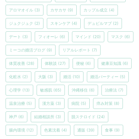
アロマオイル
(3)
カサカサ
(9)
カップル成立
(4)
ジュクジュク
(2)
スキンケア
(4)
デュピルマブ
(2)
デート
(3)
フィオーレ
(6)
マインド
(20)
マスク
(6)
ミーコの婚活ブログ
(9)
リアルレポート
(7)
体質改善
(28)
体験談
(27)
便秘
(6)
健康豆知識
(6)
化粧水
(2)
大阪
(3)
婚活
(10)
婚活パーティー
(5)
心理学
(13)
敏感肌
(65)
沖縄移住
(6)
治療法
(7)
温泉治療
(5)
漢方薬
(3)
病院
(5)
痒み対策
(8)
神戸
(6)
結婚相談所
(3)
脱ステロイド
(24)
腸内環境
(12)
色素沈着
(4)
通販
(39)
食事
(9)