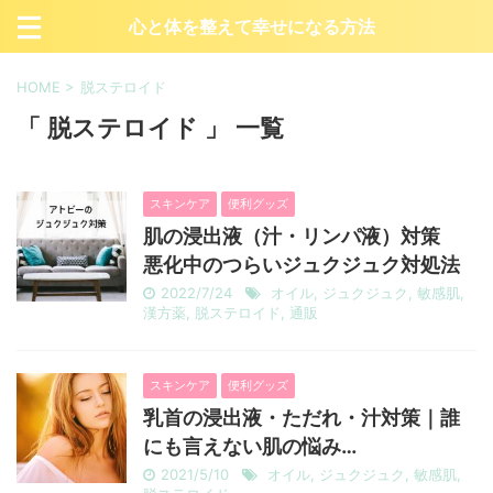
心と体を整えて幸せになる方法
HOME
>
脱ステロイド
「 脱ステロイド 」 一覧
スキンケア
便利グッズ
肌の浸出液（汁・リンパ液）対策
悪化中のつらいジュクジュク対処法
2022/7/24
オイル
,
ジュクジュク
,
敏感肌
,
漢方薬
,
脱ステロイド
,
通販
スキンケア
便利グッズ
乳首の浸出液・ただれ・汁対策｜誰
にも言えない肌の悩み…
2021/5/10
オイル
,
ジュクジュク
,
敏感肌
,