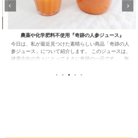
2024/11/16
農薬や化学肥料不使用『奇跡の人参ジュース』
今日は、私が最近見つけた素晴らしい商品「奇跡の人
参ジュース」について紹介します。 このジュースは、
健康志向の方々にとってまさに奇跡の一品です。 無
農薬、化学肥料なしで作られた人参の濃厚ジュース
「奇跡の人参ジュース」は、出入口崇仁農園で育てら
れた人参を100%使用したジュースです。 この人参は、
農薬や化学肥料を一切使わず、大切に丁寧に育てられ
ています。 そのため、安心して毎日飲むことができま
す。 さらに栄養満点！ということで、毎日の食事で野
菜不足や栄養不足が気になる方にとってもおすすめで
す。 ...