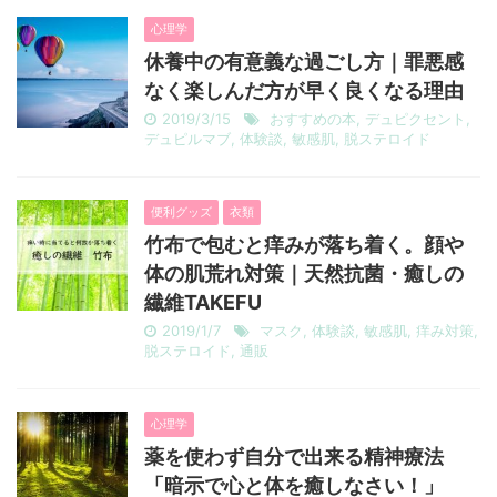
心理学
休養中の有意義な過ごし方｜罪悪感
なく楽しんだ方が早く良くなる理由
2019/3/15
おすすめの本
,
デュピクセント
,
デュピルマブ
,
体験談
,
敏感肌
,
脱ステロイド
便利グッズ
衣類
竹布で包むと痒みが落ち着く。顔や
体の肌荒れ対策｜天然抗菌・癒しの
繊維TAKEFU
2019/1/7
マスク
,
体験談
,
敏感肌
,
痒み対策
,
脱ステロイド
,
通販
心理学
薬を使わず自分で出来る精神療法
「暗示で心と体を癒しなさい！」