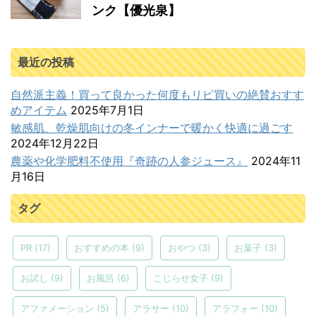
ンク【優光泉】
最近の投稿
自然派主義！買って良かった何度もリピ買いの絶賛おすす
めアイテム
2025年7月1日
敏感肌、乾燥肌向けの冬インナーで暖かく快適に過ごす
2024年12月22日
農薬や化学肥料不使用『奇跡の人参ジュース』
2024年11
月16日
タグ
PR
(17)
おすすめの本
(9)
おやつ
(3)
お菓子
(3)
お試し
(9)
お風呂
(6)
こじらせ女子
(9)
アファメーション
(5)
アラサー
(10)
アラフォー
(10)