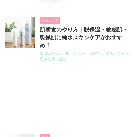
脱ステロイド
スキンケア
肌断食のやり方｜脱保湿・敏感肌・
乾燥肌に純水スキンケアがおすす
め！
2021/5/5
カサカサ
,
敏感肌
,
脱ステロイド
,
色素沈着
,
通販