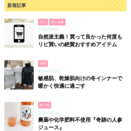
新着記事
生活
美と健康
2025/07/01
自然派主義！買って良かった何度も
リピ買いの絶賛おすすめアイテム
衣類
2024/12/22
敏感肌、乾燥肌向けの冬インナーで
暖かく快適に過ごす
食べ物
2024/11/16
農薬や化学肥料不使用『奇跡の人参
ジュース』