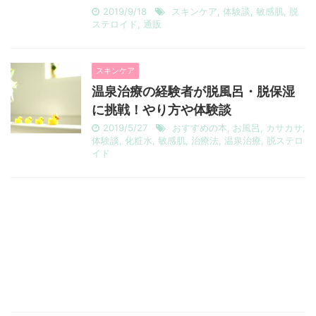
2019/9/18
スキンケア
,
体験談
,
敏感肌
,
脱
ステロイド
,
通販
スキンケア
温泉治療の経験者が脱風呂・脱保湿
に挑戦！やり方や体験談
2019/5/27
おすすめの本
,
お風呂
,
カサカサ
,
体験談
,
化粧水
,
敏感肌
,
治療法
,
温泉治療
,
脱ステロ
イド