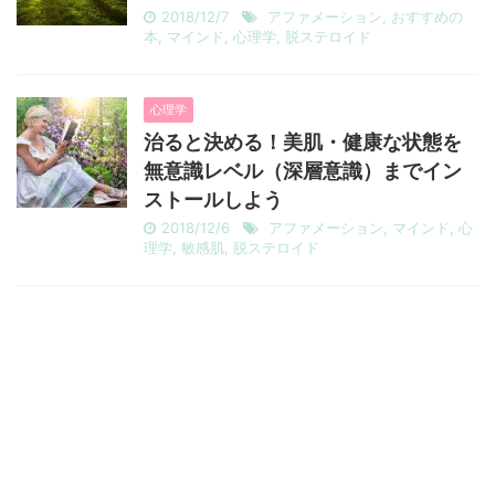
2018/12/7
アファメーション
,
おすすめの
本
,
マインド
,
心理学
,
脱ステロイド
心理学
治ると決める！美肌・健康な状態を
無意識レベル（深層意識）までイン
ストールしよう
2018/12/6
アファメーション
,
マインド
,
心
理学
,
敏感肌
,
脱ステロイド