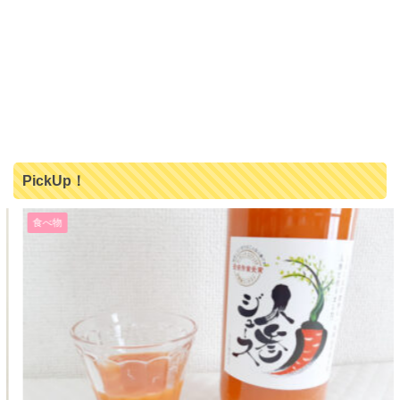
PickUp！
食べ物