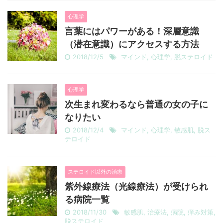
心理学
言葉にはパワーがある！深層意識
（潜在意識）にアクセスする方法
2018/12/5
マインド
,
心理学
,
脱ステロイド
心理学
次生まれ変わるなら普通の女の子に
なりたい
2018/12/4
マインド
,
心理学
,
敏感肌
,
脱ス
テロイド
ステロイド以外の治療
紫外線療法（光線療法）が受けられ
る病院一覧
2018/11/30
敏感肌
,
治療法
,
病院
,
痒み対策
,
脱ステロイド